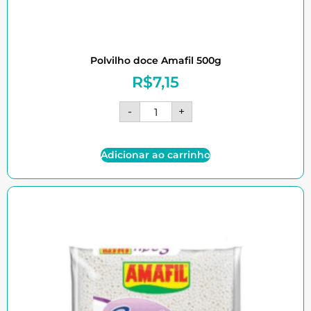
Polvilho doce Amafil 500g
R$
7,15
-
+
Adicionar ao carrinho