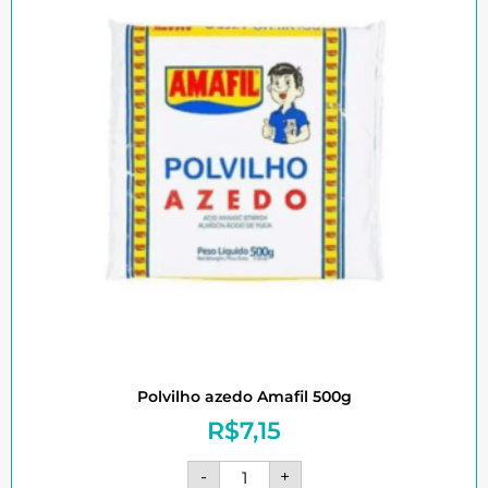
Polvilho azedo Amafil 500g
R$
7,15
-
+