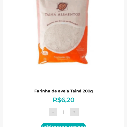
Farinha de aveia Tainá 200g
R$
6,20
-
+