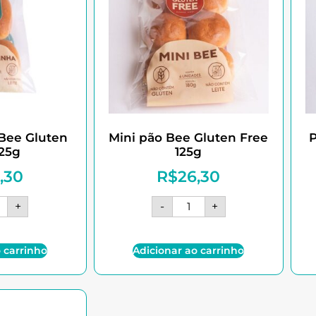
Bee Gluten
Mini pão Bee Gluten Free
125g
125g
,30
R$
26,30
+
-
+
 carrinho
Adicionar ao carrinho