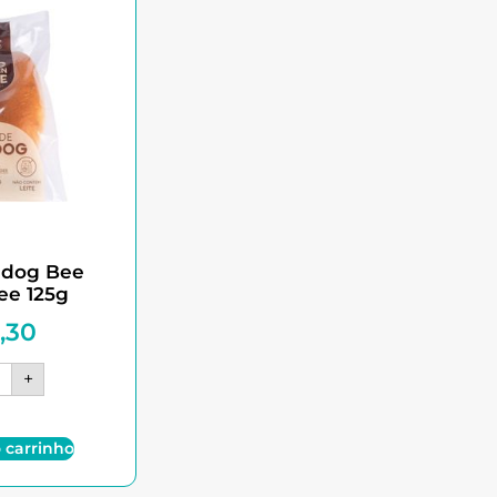
 dog Bee
ee 125g
,30
+
 carrinho