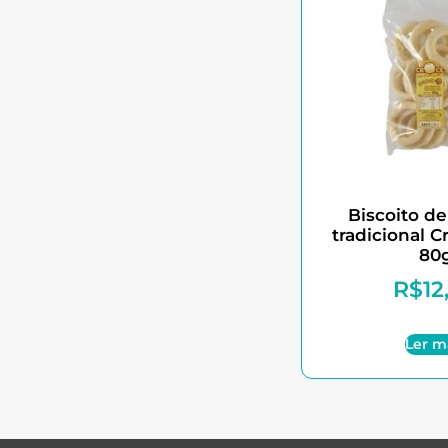
Biscoito de
tradicional 
80
R$
12
Ler m