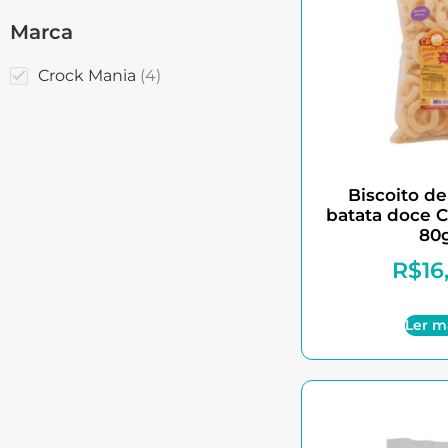
Marca
Crock Mania
4
Biscoito de
batata doce 
80
R$
16
Ler m