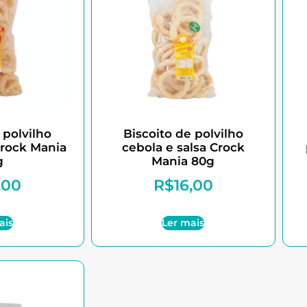
 polvilho
Biscoito de polvilho
Crock Mania
cebola e salsa Crock
g
Mania 80g
,00
R$
16,00
ais
Ler mais