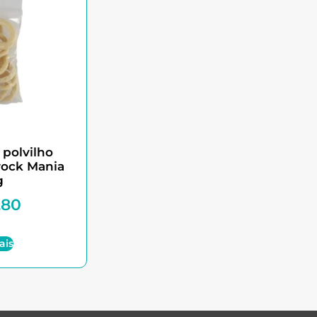
 polvilho
Crock Mania
g
,80
ais