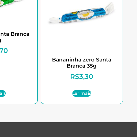
nta Branca
g
,70
Bananinha zero Santa
Branca 35g
R$
3,30
ais
Ler mais