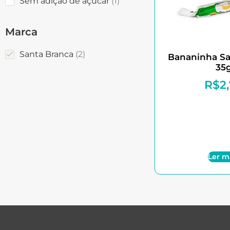
Sem adição de açúcar
1
Marca
Santa Branca
2
Bananinha Sa
35
R$
2
Ler m