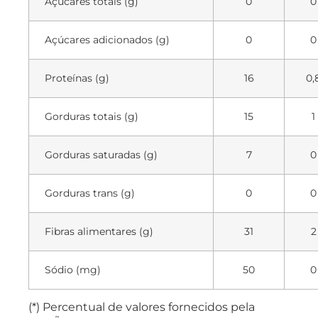
Açúcares totais (g)
0
0
Açúcares adicionados (g)
0
0
Proteínas (g)
16
0,
Gorduras totais (g)
15
1
Gorduras saturadas (g)
7
0
Gorduras trans (g)
0
0
Fibras alimentares (g)
31
2
Sódio (mg)
50
0
(*) Percentual de valores fornecidos pela