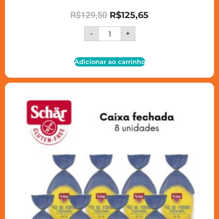
R$
129,50
R$
125,65
-
+
Adicionar ao carrinho