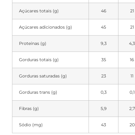
Açúcares totais (g)
46
21
Açúcares adicionados (g)
45
21
Proteínas (g)
9,3
4,3
Gorduras totais (g)
35
16
Gorduras saturadas (g)
23
11
Gorduras trans (g)
0,3
0,1
Fibras (g)
5,9
2,7
Sódio (mg)
43
20