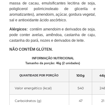
massa de cacau, emulsificantes lecitina de soja,
poliglicerol polirricinoleato de glicerila e
aromatizantes), amendoim, açúcar, gord
ura vegetal,
sal e antioxidante ácido ascórbico.
Alérgicos:
contém amendoim e derivados de soja.
pode conter avelas, amêndoa, castanha de caju,
castanha do pará, nozes e derivados de leite.
NÃO CONTÉM GLÚTEN.
INFORMAÇÃO NUTRICIONAL
Tamanho da porção: 46g (2 unidades
)
100g
46
QUANTIDADE POR PORÇÃO
Valor energético (kcal)
540
24
Carboidratos (g)
47
21