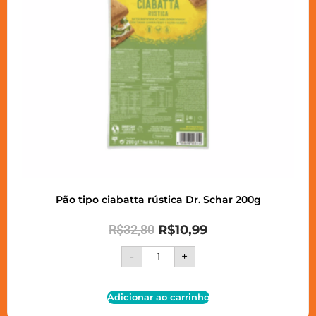
Pão tipo ciabatta rústica Dr. Schar 200g
R$
32,80
R$
10,99
-
+
Adicionar ao carrinho