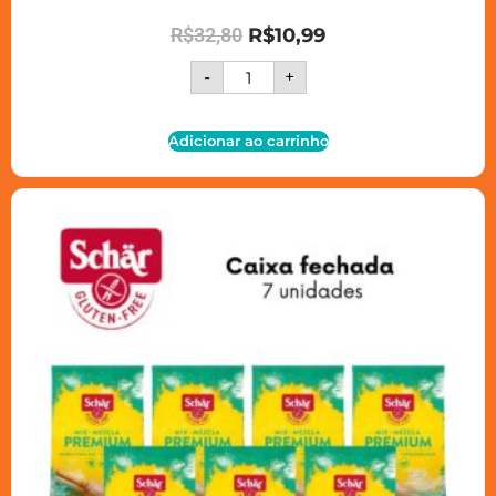
R$
32,80
R$
10,99
-
+
Adicionar ao carrinho