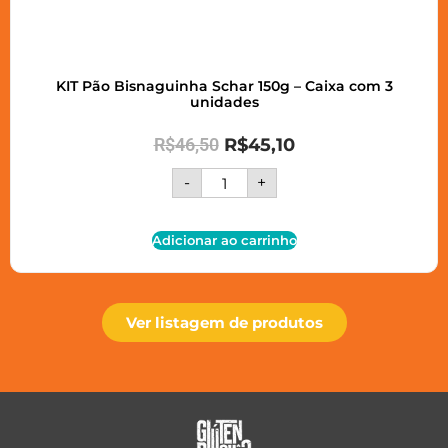
KIT Pão Bisnaguinha Schar 150g – Caixa com 3
unidades
R$
46,50
R$
45,10
-
+
Adicionar ao carrinho
Ver listagem de produtos