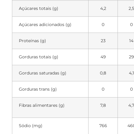
Açúcares totais (g)
4,2
2,
Açúcares adicionados (g)
0
0
Proteínas (g)
23
14
Gorduras totais (g)
49
29
Gorduras saturadas (g)
0,8
4,1
Gorduras trans (g)
0
0
Fibras alimentares (g)
7,8
4,
Sódio (mg)
766
46