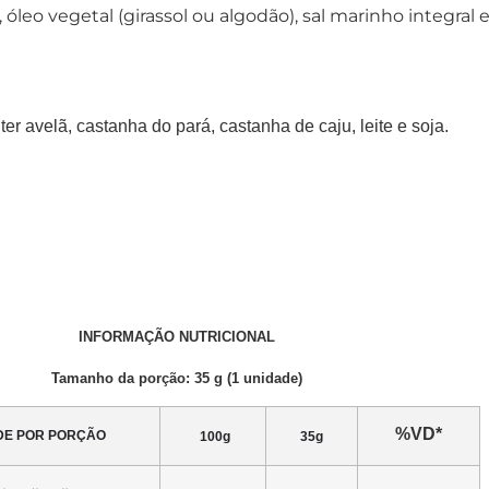
a, óleo vegetal (girassol ou algodão), sal marinho integral 
avelã, castanha do pará, castanha de caju, leite e soja.
INFORMAÇÃO NUTRICIONAL
Tamanho da porção: 35 g (1 unidade)
%VD*
DE POR PORÇÃO
100g
35g