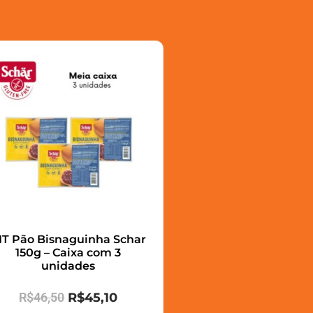
IT Pão Bisnaguinha Schar
150g – Caixa com 3
unidades
R$
46,50
R$
45,10