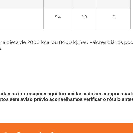
5,4
1,9
0
uma dieta de 2000 kcal ou 8400 kj. Seu valores diários 
.
odas as informações aqui fornecidas estejam sempre atua
utos sem aviso prévio aconselhamos verificar o rótulo ante