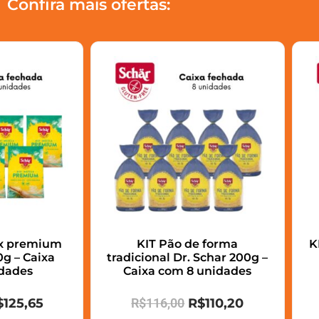
Confira mais ofertas:
ix premium
KIT Pão de forma
K
g – Caixa
tradicional Dr. Schar 200g –
dades
Caixa com 8 unidades
$
125,65
R$
116,00
R$
110,20