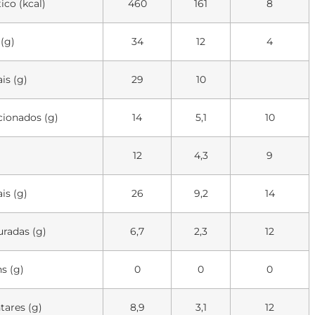
ico (kcal)
460
161
8
 (g)
34
12
4
is (g)
29
10
cionados (g)
14
5,1
10
12
4,3
9
is (g)
26
9,2
14
uradas (g)
6,7
2,3
12
s (g)
0
0
0
tares (g)
8,9
3,1
12