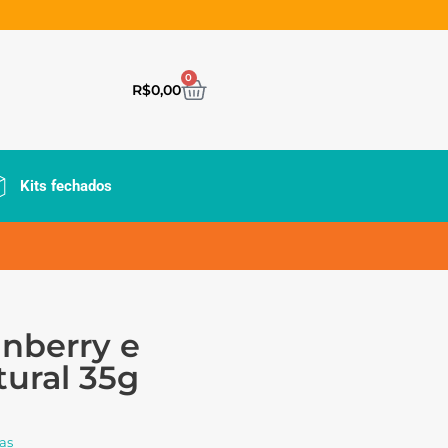
0
R$
0,00
Kits fechados
anberry e
tural 35g
as