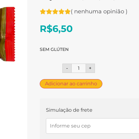
(
nenhuma opinião
)
R$
6,50
SEM GLÚTEN
-
+
Adicionar ao carrinho
Simulação de frete