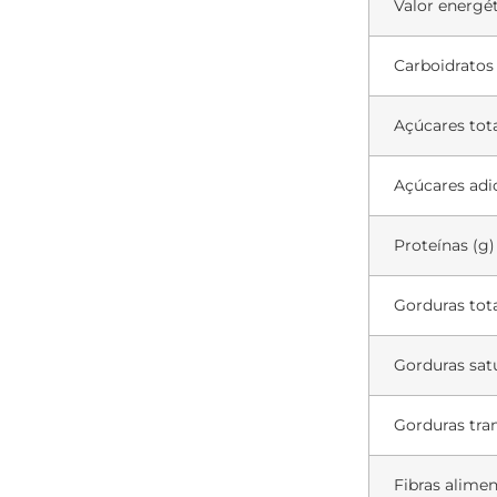
Valor energét
Carboidratos
Açúcares tota
Açúcares adi
Proteínas (g)
Gorduras tota
Gorduras sat
Gorduras tran
Fibras alimen