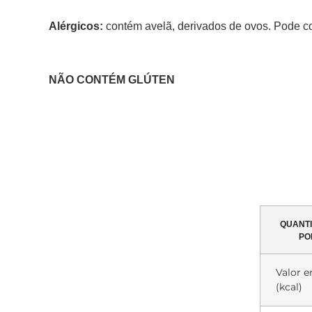
Alérgicos:
contém avelã, derivados de ovos. Pode co
NÃO CONTÉM GLÚTEN
QUANT
PO
Valor e
(kcal)