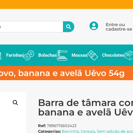
Entre ou
cadastre-se
Farinhas
Bolachas
Massas
Chocolates
ovo, banana e avelã Uêvo 54g
Barra de tâmara co
banana e avelã Uê
Ref:
7896715602423
Categorias:
Barrinha
,
Cereais
,
Sem adição de aç