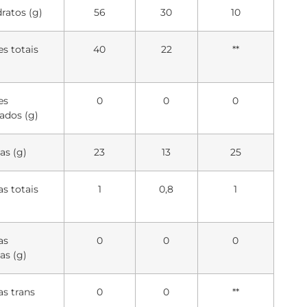
ratos (g)
56
30
10
s totais
40
22
**
es
0
0
0
ados (g)
as (g)
23
13
25
s totais
1
0,8
1
as
0
0
0
as (g)
s trans
0
0
**