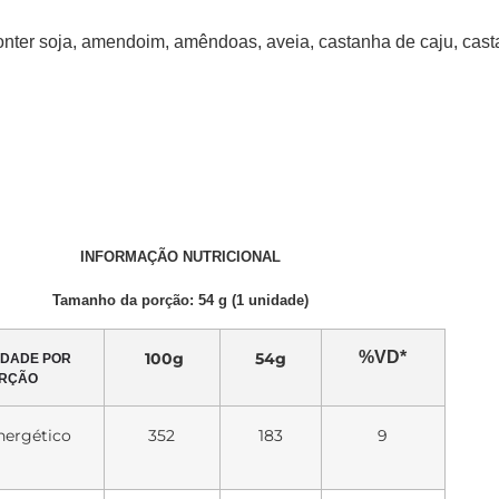
nter soja, amendoim, amêndoas, aveia, castanha de caju, casta
INFORMAÇÃO NUTRICIONAL
Tamanho da porção: 54 g (1 unidade)
%VD*
100g
54g
IDADE POR
RÇÃO
nergético
352
183
9