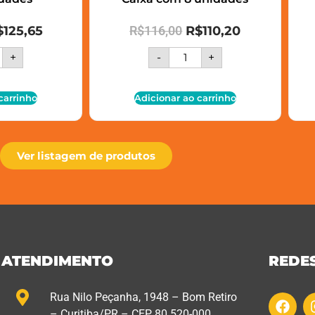
$
125,65
R$
116,00
R$
110,20
+
-
+
carrinho
Adicionar ao carrinho
Ver listagem de produtos
ATENDIMENTO
REDES
Rua Nilo Peçanha, 1948 – Bom Retiro
– Curitiba/PR – CEP 80.520-000