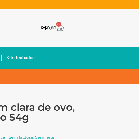
0
R$
0,00
Kits fechados
m clara de ovo,
vo 54g
úcar
,
Sem lactose
,
Sem leite