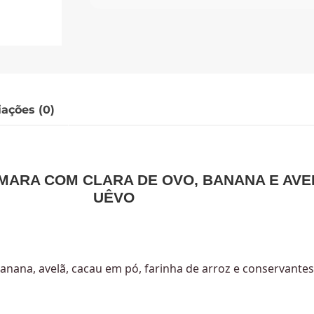
iações (0)
MARA COM CLARA DE OVO, BANANA E AVE
UÊVO
banana, avelã, cacau em pó, farinha de arroz e conservante