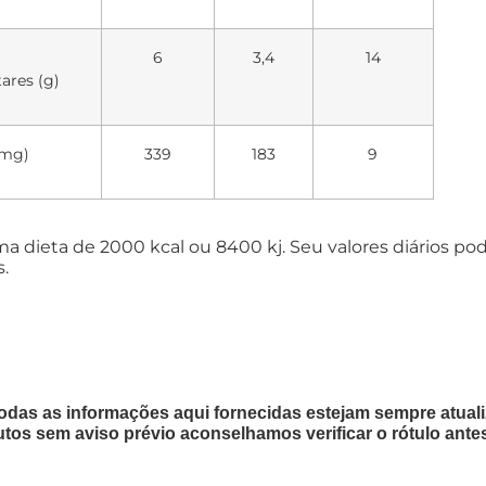
6
3,4
14
ares (g)
(mg)
339
183
9
uma dieta de 2000 kcal ou 8400 kj. Seu valores diários 
.
odas as informações aqui fornecidas estejam sempre atua
utos sem aviso prévio aconselhamos verificar o rótulo ante