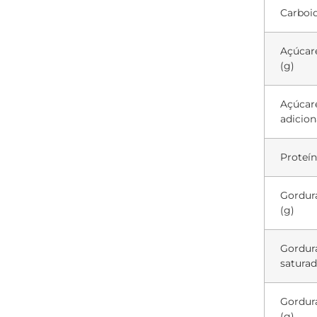
Carboid
Açúcare
(g)
Açúcar
adicion
Proteín
Gordura
(g)
Gordur
saturad
Gordura
(g)