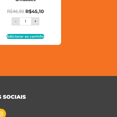
R$
46,50
R$
45,10
-
+
Adicionar ao carrinho
 SOCIAIS