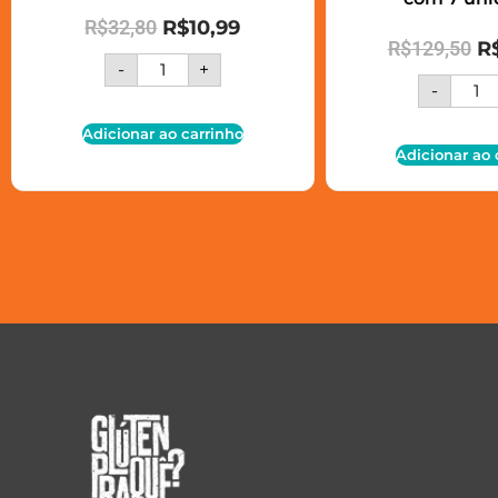
R$
32,80
R$
10,99
R$
129,50
R
-
+
-
Adicionar ao carrinho
Adicionar ao 