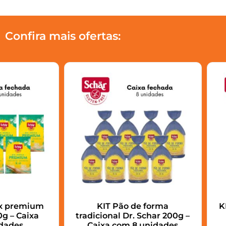
Confira mais ofertas:
ix premium
KIT Pão de forma
K
g – Caixa
tradicional Dr. Schar 200g –
dades
Caixa com 8 unidades