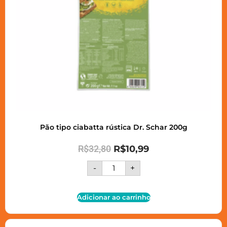
Pão tipo ciabatta rústica Dr. Schar 200g
R$
32,80
R$
10,99
-
+
Adicionar ao carrinho