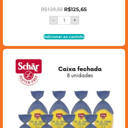
R$
129,50
R$
125,65
-
+
Adicionar ao carrinho