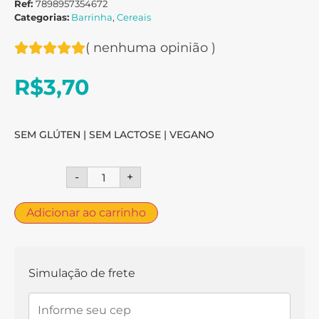
Ref:
7898957354672
Categorias:
Barrinha
,
Cereais
(
nenhuma opinião
)
R$
3,70
SEM GLÚTEN | SEM LACTOSE | VEGANO
-
+
Adicionar ao carrinho
Simulação de frete