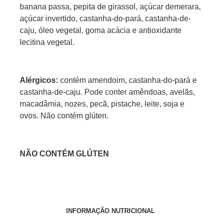
banana passa, pepita de girassol, açúcar demerara,
açúcar invertido, castanha-do-pará, castanha-de-
caju, óleo vegetal, goma acácia e antioxidante
lecitina vegetal.
Alérgicos:
c
ontém amendoim, castanha-do-pará e
castanha-de-caju. Pode conter amêndoas, avelãs,
macadâmia, nozes, pecã, pistache, leite, soja e
ovos. Não contém glúten.
NÃO CONTÉM GLÚTEN
INFORMAÇÃO NUTRICIONAL