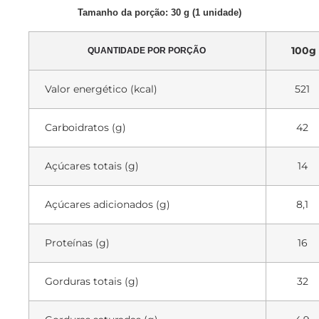
Tamanho da porção: 30 g (1 unidade)
100g
QUANTIDADE POR PORÇÃO
Valor energético (kcal)
521
Carboidratos (g)
42
Açúcares totais (g)
14
Açúcares adicionados (g)
8,1
Proteínas (g)
16
Gorduras totais (g)
32