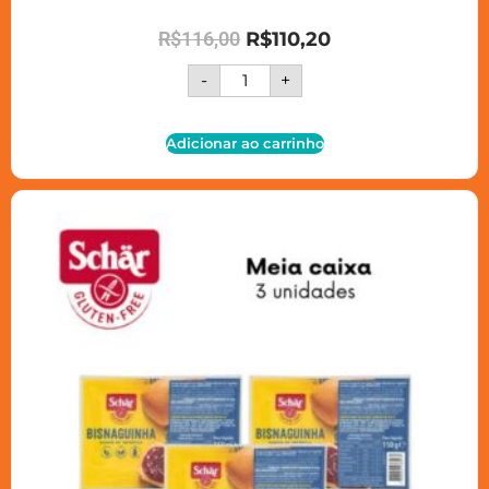
R$
116,00
R$
110,20
-
+
Adicionar ao carrinho