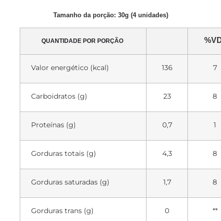
Tamanho da porção: 30g (4 unidades)
%VD
QUANTIDADE POR PORÇÃO
Valor energético (kcal)
136
7
Carboidratos (g)
23
8
Proteínas (g)
0,7
1
Gorduras totais (g)
4,3
8
Gorduras saturadas (g)
1,7
8
Gorduras trans (g)
0
**