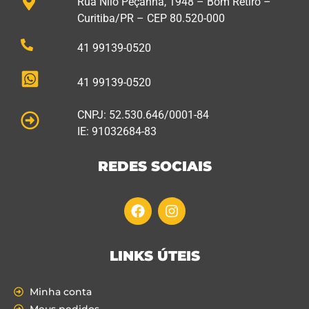
Rua Nilo Peçanha, 1948 – Bom Retiro –
Curitiba/PR – CEP 80.520-000
41 99139-0520
41 99139-0520
CNPJ: 52.530.646/0001-84
IE: 91032684-83
REDES SOCIAIS
LINKS ÚTEIS
Minha conta
Meus pedidos