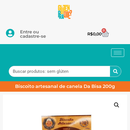
0
Entre ou
R$
0,00
cadastre-se
Biscoito artesanal de canela Da Bisa 200g