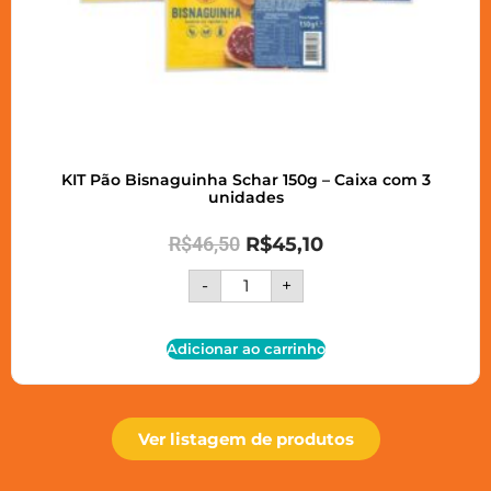
KIT Pão Bisnaguinha Schar 150g – Caixa com 3
unidades
R$
46,50
R$
45,10
-
+
Adicionar ao carrinho
Ver listagem de produtos