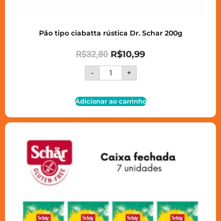
Pão tipo ciabatta rústica Dr. Schar 200g
R$
32,80
R$
10,99
-
+
Adicionar ao carrinho