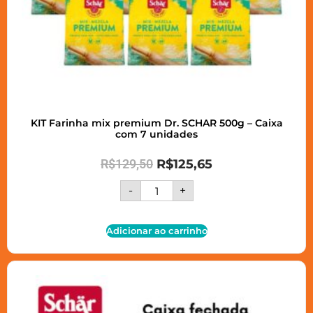
KIT Farinha mix premium Dr. SCHAR 500g – Caixa
com 7 unidades
R$
129,50
R$
125,65
-
+
Adicionar ao carrinho