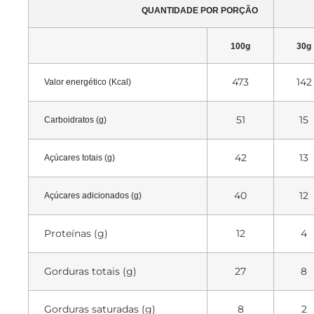
QUANTIDADE POR PORÇÃO
100g
30g
473
142
Valor energético (Kcal)
51
15
Carboidratos (g)
42
13
Açúcares totais (g)
40
12
Açúcares adicionados (g)
Proteínas (g)
12
4
Gorduras totais (g)
27
8
Gorduras saturadas (g)
8
2