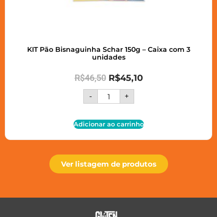
KIT Pão Bisnaguinha Schar 150g – Caixa com 3
unidades
R$
46,50
R$
45,10
-
+
Adicionar ao carrinho
Ver listagem de produtos