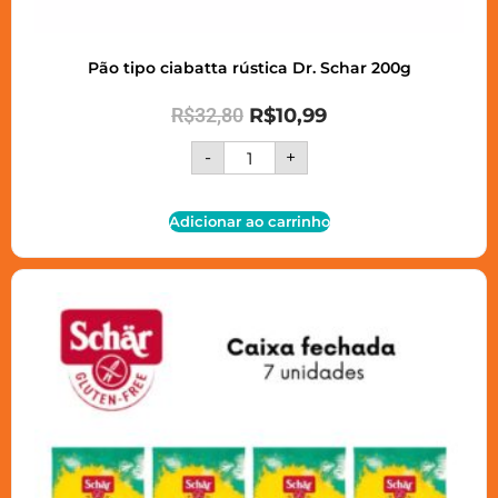
Pão tipo ciabatta rústica Dr. Schar 200g
R$
32,80
R$
10,99
-
+
Adicionar ao carrinho