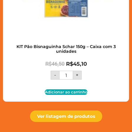
KIT Pão Bisnaguinha Schar 150g – Caixa com 3
unidades
R$
46,50
R$
45,10
-
+
Adicionar ao carrinho
Ver listagem de produtos