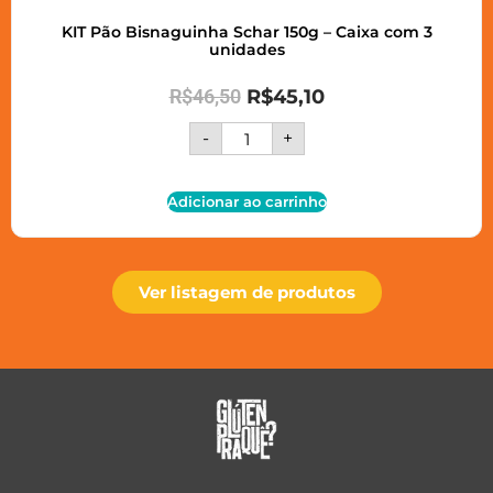
KIT Pão Bisnaguinha Schar 150g – Caixa com 3
unidades
R$
46,50
R$
45,10
-
+
Adicionar ao carrinho
Ver listagem de produtos