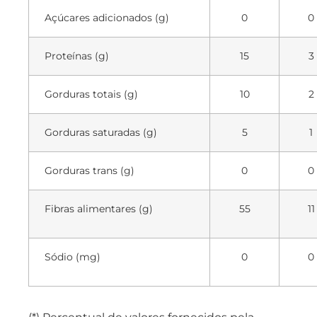
Açúcares adicionados (g)
0
0
Proteínas (g)
15
3
Gorduras totais (g)
10
2
Gorduras saturadas (g)
5
1
Gorduras trans (g)
0
0
Fibras alimentares (g)
55
11
Sódio (mg)
0
0