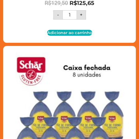
R$
129,50
R$
125,65
-
+
Adicionar ao carrinho