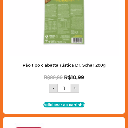
Pão tipo ciabatta rústica Dr. Schar 200g
R$
32,80
R$
10,99
-
+
Adicionar ao carrinho