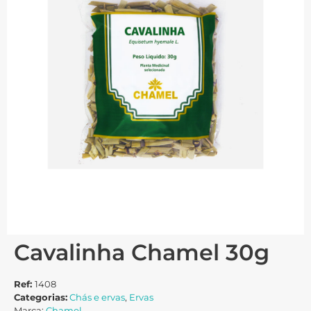
Cavalinha Chamel 30g
Ref:
1408
Categorias:
Chás e ervas
,
Ervas
Marca:
Chamel