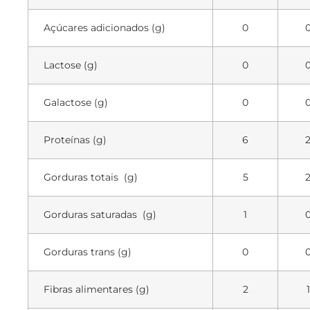
Açúcares adicionados (g)
0
Lactose (g)
0
Galactose (g)
0
Proteínas (g)
6
Gorduras totais (g)
5
Gorduras saturadas (g)
1
Gorduras trans (g)
0
Fibras alimentares (g)
2
1