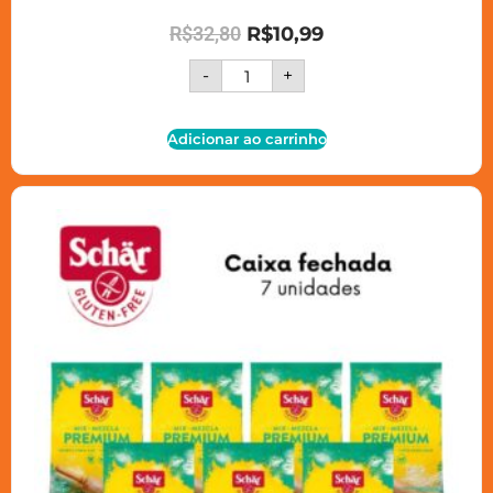
R$
32,80
R$
10,99
-
+
Adicionar ao carrinho