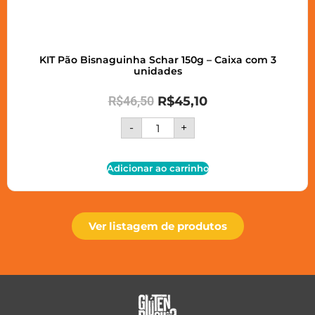
KIT Pão Bisnaguinha Schar 150g – Caixa com 3
unidades
R$
46,50
R$
45,10
-
+
Adicionar ao carrinho
Ver listagem de produtos