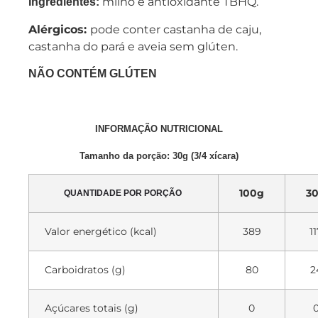
milho e antioxidante TBHQ.
Ingredientes:
Alérgicos:
pode conter castanha de caju,
castanha do pará e aveia sem glúten.
NÃO CONTÉM GLÚTEN
INFORMAÇÃO NUTRICIONAL
Tamanho da porção: 30g (3/4 xícara)
100g
3
QUANTIDADE POR PORÇÃO
Valor energético (kcal)
389
11
Carboidratos (g)
80
2
Açúcares totais (g)
0