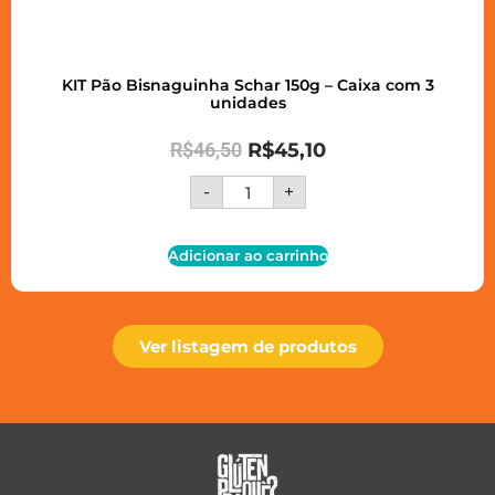
KIT Pão Bisnaguinha Schar 150g – Caixa com 3
unidades
R$
46,50
R$
45,10
-
+
Adicionar ao carrinho
Ver listagem de produtos