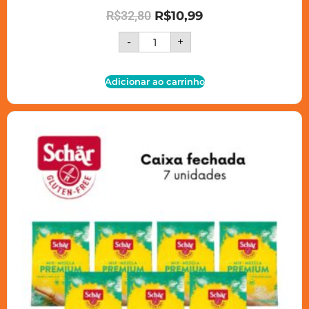
R$
32,80
R$
10,99
-
+
Adicionar ao carrinho