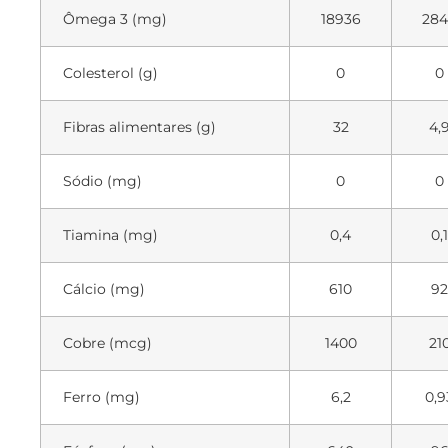
Ômega 3 (mg)
18936
28
Colesterol (g)
0
0
Fibras alimentares (g)
32
4,
Sódio (mg)
0
0
Tiamina (mg)
0,4
0,1
Cálcio (mg)
610
92
Cobre (mcg)
1400
21
Ferro (mg)
6,2
0,9