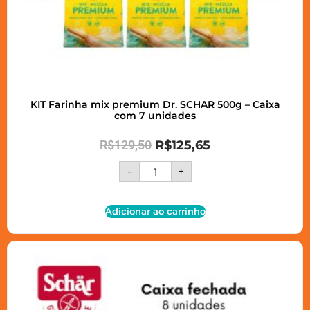
KIT Farinha mix premium Dr. SCHAR 500g – Caixa
com 7 unidades
R$
129,50
R$
125,65
-
+
Adicionar ao carrinho