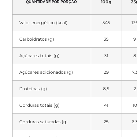
100g
25
QUANTIDADE POR PORÇÃO
Valor energético (kcal)
545
13
Carboidratos (g)
35
9
Açúcares totais (g)
31
8
Açúcares adicionados (g)
29
7,
Proteínas (g)
8,5
2
Gorduras totais (g)
41
10
Gorduras saturadas (g)
25
6,