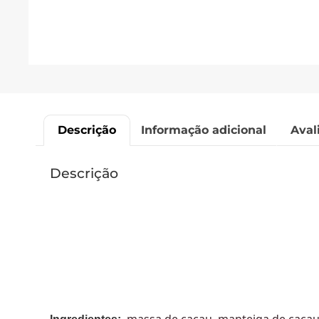
Descrição
Informação adicional
Aval
Descrição
massa de cacau, manteiga de cacau, a