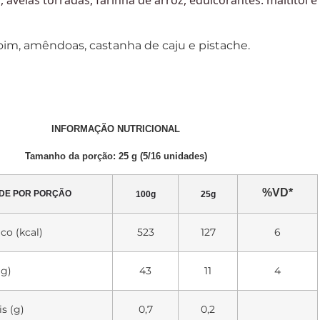
oim, amêndoas, castanha de caju e pistache.
INFORMAÇÃO NUTRICIONAL
Tamanho da porção: 25 g (5/16 unidades)
%VD*
DE POR PORÇÃO
100g
25g
co (kcal)
523
127
6
(g)
43
11
4
s (g)
0,7
0,2