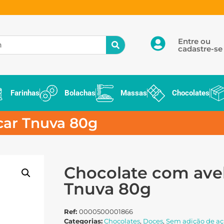
Entre ou
cadastre-se
Farinhas
Bolachas
Massas
Chocolates
car Tnuva 80g
Chocolate com avel
Tnuva 80g
Ref:
0000500001866
Categorias:
Chocolates
,
Doces
,
Sem adição de aç