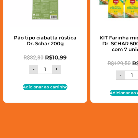
Pão tipo ciabatta rústica
KIT Farinha m
Dr. Schar 200g
Dr. SCHAR 500
com 7 uni
R$
32,80
R$
10,99
R$
129,50
R
-
+
-
Adicionar ao carrinho
Adicionar ao 