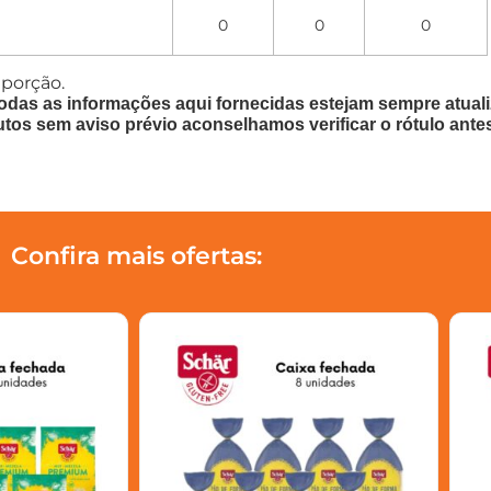
0
0
0
 porção.
odas as informações aqui fornecidas estejam sempre atua
utos sem aviso prévio aconselhamos verificar o rótulo ante
Confira mais ofertas: