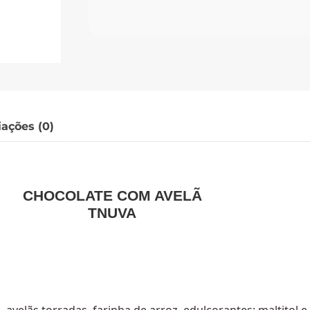
iações (0)
CHOCOLATE COM AVELÃ
TNUVA
velãs torradas, farinha de arroz, edulcorantes: maltitol e 