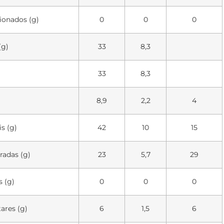
ionados (g)
0
0
0
(g)
33
8,3
33
8,3
8,9
2,2
4
s (g)
42
10
15
radas (g)
23
5,7
29
s (g)
0
0
0
ares (g)
6
1,5
6