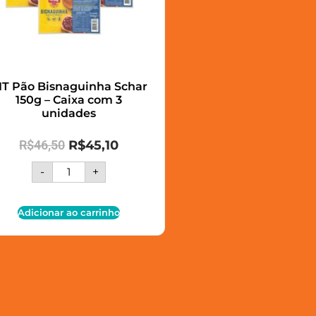
IT Pão Bisnaguinha Schar
150g – Caixa com 3
unidades
R$
46,50
R$
45,10
-
+
Adicionar ao carrinho