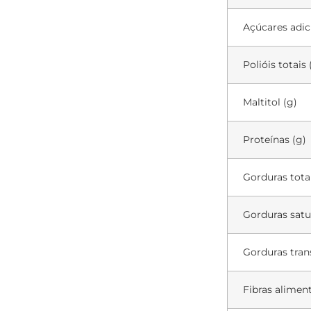
Açúcares adic
Polióis totais 
Maltitol (g)
Proteínas (g)
Gorduras totai
Gorduras satu
Gorduras tran
Fibras aliment