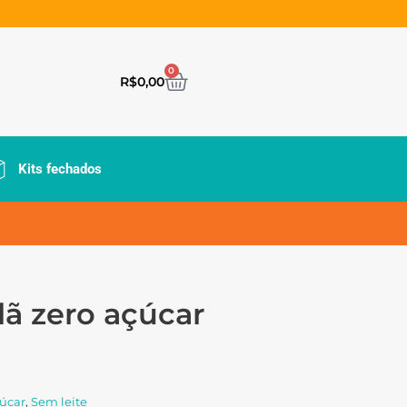
0
R$
0,00
Kits fechados
ã zero açúcar
úcar
,
Sem leite