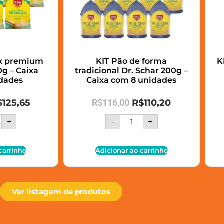
ix premium
KIT Pão de forma
K
g – Caixa
tradicional Dr. Schar 200g –
dades
Caixa com 8 unidades
$
125,65
R$
116,00
R$
110,20
+
-
+
carrinho
Adicionar ao carrinho
Ver listagem de produtos