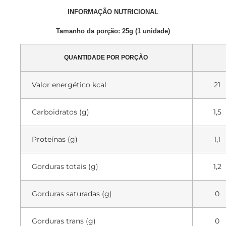
INFORMAÇÃO NUTRICIONAL
Tamanho da porção: 25g (1 unidade
)
QUANTIDADE POR PORÇÃO
Valor energético kcal
21
Carboidratos (g)
1,5
Proteínas (g)
1,1
Gorduras totais (g)
1,2
Gorduras saturadas (g)
0
Gorduras trans (g)
0