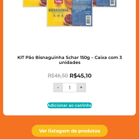
KIT Pão Bisnaguinha Schar 150g – Caixa com 3
unidades
R$
46,50
R$
45,10
-
+
Adicionar ao carrinho
Ver listagem de produtos