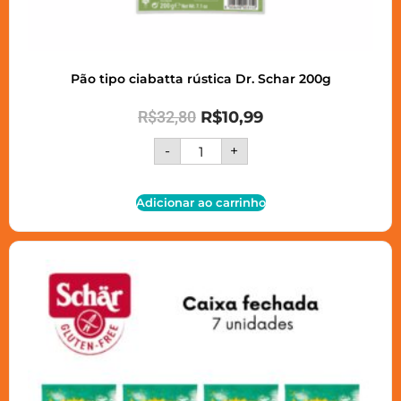
Pão tipo ciabatta rústica Dr. Schar 200g
R$
32,80
R$
10,99
-
+
Adicionar ao carrinho