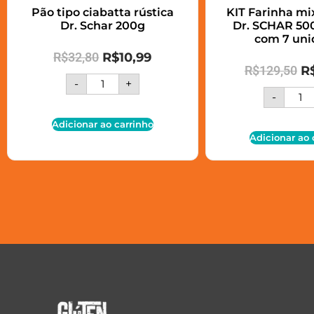
Pão tipo ciabatta rústica
KIT Farinha m
Dr. Schar 200g
Dr. SCHAR 500
com 7 uni
R$
32,80
R$
10,99
R$
129,50
R
-
+
-
Adicionar ao carrinho
Adicionar ao 