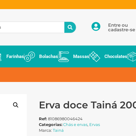
Entre ou
cadastre-se
Farinhas
Bolachas
Massas
Chocolates
Erva doce Tainá 20
Ref:
81086980046424
Categorias:
Chás e ervas
,
Ervas
Marca:
Tainá