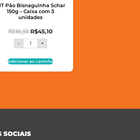
IT Pão Bisnaguinha Schar
150g – Caixa com 3
unidades
R$
46,50
R$
45,10
-
+
Adicionar ao carrinho
 SOCIAIS