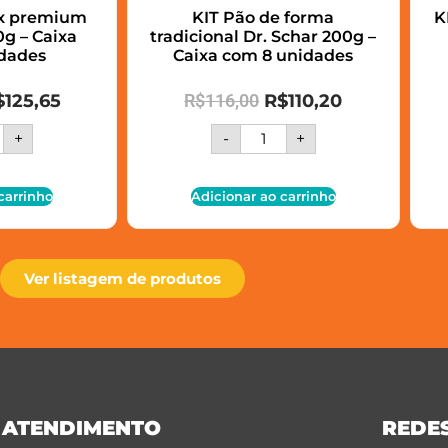
ix premium
KIT Pão de forma
K
g – Caixa
tradicional Dr. Schar 200g –
dades
Caixa com 8 unidades
$
125,65
R$
116,00
R$
110,20
+
-
+
carrinho
Adicionar ao carrinho
Ver listagem de produtos
ATENDIMENTO
REDES