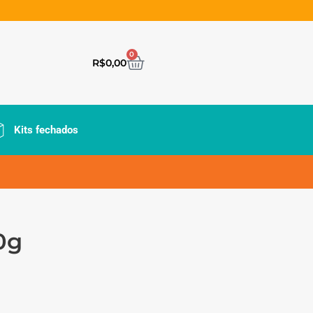
0
R$
0,00
Kits fechados
0g