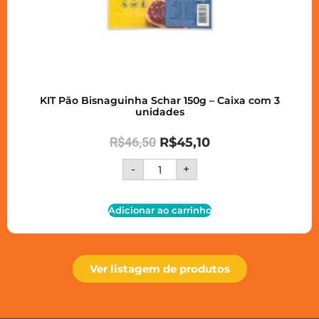
KIT Pão Bisnaguinha Schar 150g – Caixa com 3
unidades
R$
46,50
R$
45,10
-
+
Adicionar ao carrinho
Ver listagem de produtos