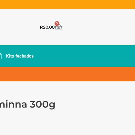
0
R$
0,00
Kits fechados
Aminna 300g