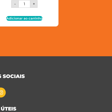
-
+
Adicionar ao carrinho
 SOCIAIS
 ÚTEIS