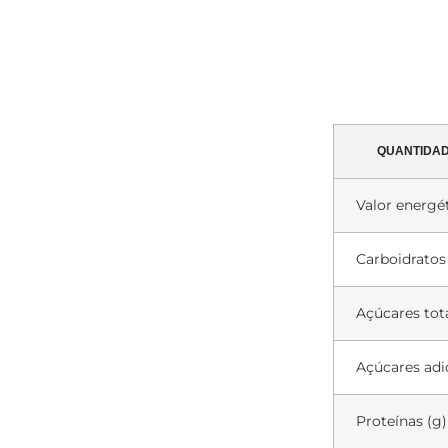
QUANTIDA
Valor energét
Carboidratos
Açúcares tota
Açúcares adi
Proteínas (g)