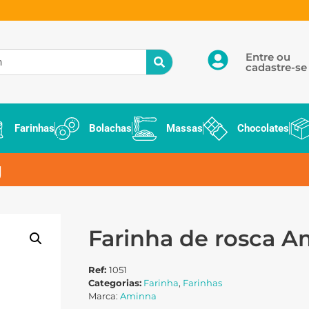
Entre ou
cadastre-se
Farinhas
Bolachas
Massas
Chocolates
g
Farinha de rosca 
Ref:
1051
Categorias:
Farinha
,
Farinhas
Marca:
Aminna