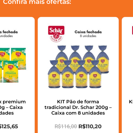
Confira mais ofertas:
ix premium
KIT Pão de forma
K
g – Caixa
tradicional Dr. Schar 200g –
dades
Caixa com 8 unidades
$
125,65
R$
116,00
R$
110,20