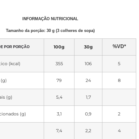
INFORMAÇÃO NUTRICIONAL
Tamanho da porção: 30 g (3 colheres de sopa)
%VD*
100g
30g
DE POR PORÇÃO
ico (kcal)
355
106
5
 (g)
79
24
8
is (g)
5,4
1,7
cionados (g)
3,1
0,9
2
7,4
2,2
4