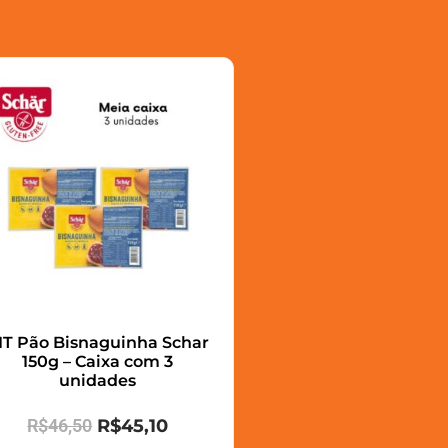
IT Pão Bisnaguinha Schar
150g – Caixa com 3
unidades
R$
46,50
R$
45,10