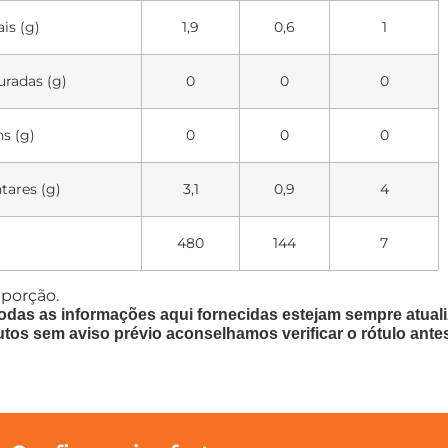
is (g)
1,9
0,6
1
uradas (g)
0
0
0
ns (g)
0
0
0
tares (g)
3,1
0,9
4
480
144
7
 porção.
odas as informações aqui fornecidas estejam sempre atua
utos sem aviso prévio aconselhamos verificar o rótulo ante