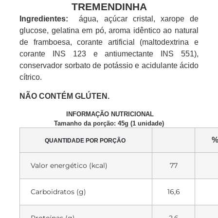
TREMENDINHA
Ingredientes:
água, açúcar cristal, xarope de
glucose, gelatina em pó, aroma idêntico ao natural
de framboesa, corante artificial (maltodextrina e
corante INS 123 e antiumectante INS 551),
conservador sorbato de potássio e acidulante ácido
cítrico.
NÃO CONTÉM GLÚTEN.
INFORMAÇÃO NUTRICIONAL
Tamanho da porção: 45g (1 unidade)
%
QUANTIDADE POR PORÇÃO
Valor energético (kcal)
77
Carboidratos (g)
16,6