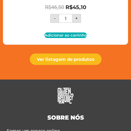
R$
46,50
R$
45,10
-
+
Adicionar ao carrinho
Ver listagem de produtos
SOBRE NÓS
Somos um espaço online