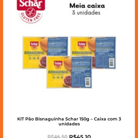
KIT Pão Bisnaguinha Schar 150g – Caixa com 3
unidades
R$
46,50
R$
45,10