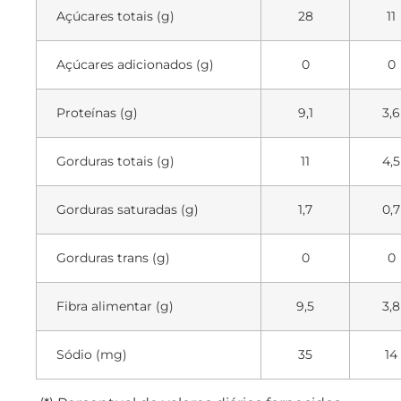
Açúcares totais (g)
28
11
Açúcares adicionados (g)
0
0
Proteínas (g)
9,1
3,6
Gorduras totais (g)
11
4,5
Gorduras saturadas (g)
1,7
0,7
Gorduras trans (g)
0
0
Fibra alimentar (g)
9,5
3,8
Sódio (mg)
35
14