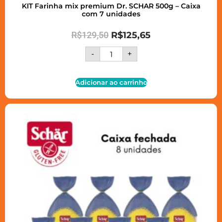
KIT Farinha mix premium Dr. SCHAR 500g – Caixa
com 7 unidades
R$
129,50
R$
125,65
-
+
Adicionar ao carrinho