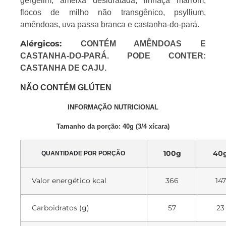
gergelim, ameixa desidratada, linhaça marrom,
flocos de milho não transgênico, psyllium,
amêndoas, uva passa branca e castanha-do-pará.
Alérgicos:
CONTÉM AMÊNDOAS E
CASTANHA-DO-PARÁ. PODE CONTER:
CASTANHA DE CAJU.
NÃO CONTÉM GLÚTEN
INFORMAÇÃO NUTRICIONAL
Tamanho da porção: 40g (3/4 xícara
)
100g
40
QUANTIDADE POR PORÇÃO
Valor energético kcal
366
147
Carboidratos (g)
57
23