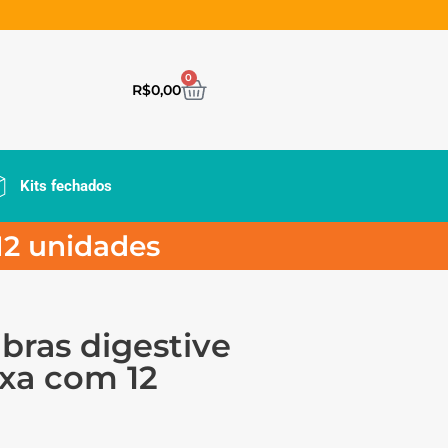
0
R$
0,00
Kits fechados
 12 unidades
ibras digestive
ixa com 12