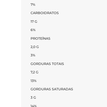
7%
CARBOIDRATOS
17 G
6%
PROTEÍNAS
2,0 G
3%
GORDURAS TOTAIS
7,2 G
13%
GORDURAS SATURADAS
3 G
14%