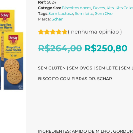
Ref:
5024
Categorias:
Biscoitos doces
,
Doces
,
Kits
,
Kits Cai
Tags
Sem Lactose
,
Sem leite
,
Sem Ovo
Marca:
Schar
(
nenhuma opinião
)
R$
264,00
R$
250,80
SEM GLÚTEN | SEM OVOS | SEM LEITE | SE
BISCOITO COM FIBRAS DR. SCHAR
INGREDIENTES: AMIDO DE MILHO , GORDURA