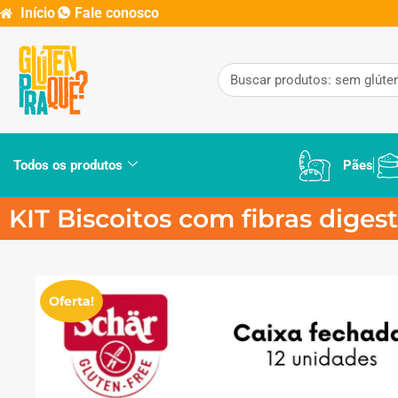
Início
Fale conosco
Todos os produtos
Pães
KIT Biscoitos com fibras diges
Oferta!