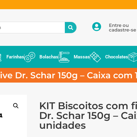
Entre ou
cadastre-se
Farinhas
Bolachas
Massas
Chocolates
tive Dr. Schar 150g – Caixa com
KIT Biscoitos com f
Dr. Schar 150g – Ca
unidades