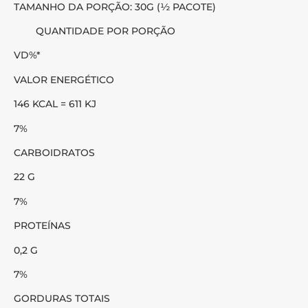
TAMANHO DA PORÇÃO: 30G (½ PACOTE)
QUANTIDADE POR PORÇÃO
VD%*
VALOR ENERGÉTICO
146 KCAL = 611 KJ
7%
CARBOIDRATOS
22 G
7%
PROTEÍNAS
0,2 G
7%
GORDURAS TOTAIS