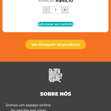
R$
46,50
R$
45,10
-
+
Adicionar ao carrinho
Ver listagem de produtos
SOBRE NÓS
Somos um espaço online
de vendas em nível