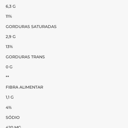
6,3 G
11%
GORDURAS SATURADAS
2,9 G
13%
GORDURAS TRANS
0 G
**
FIBRA ALIMENTAR
1,1 G
4%
SÓDIO
420 MG