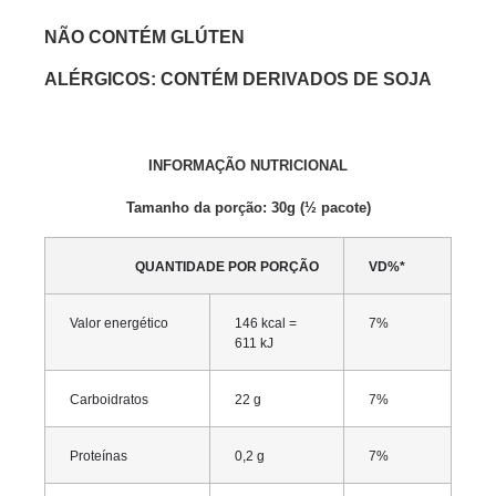
NÃO CONTÉM GLÚTEN
ALÉRGICOS: CONTÉM DERIVADOS DE SOJA
INFORMAÇÃO NUTRICIONAL
Tamanho da porção: 30g (½ pacote)
QUANTIDADE POR PORÇÃO
VD%*
Valor energético
146 kcal =
7%
611 kJ
Carboidratos
22 g
7%
Proteínas
0,2 g
7%