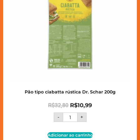
Pão tipo ciabatta rústica Dr. Schar 200g
R$
32,80
R$
10,99
-
+
Adicionar ao carrinho