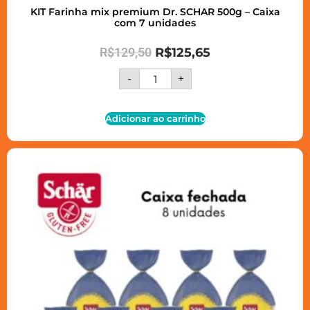
KIT Farinha mix premium Dr. SCHAR 500g – Caixa
com 7 unidades
R$
129,50
R$
125,65
-
+
Adicionar ao carrinho