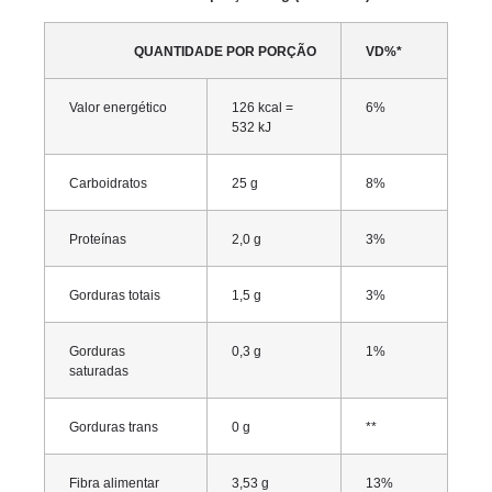
QUANTIDADE POR PORÇÃO
VD%*
Valor energético
126 kcal =
6%
532 kJ
Carboidratos
25 g
8%
Proteínas
2,0 g
3%
Gorduras totais
1,5 g
3%
Gorduras
0,3 g
1%
saturadas
Gorduras trans
0 g
**
Fibra alimentar
3,53 g
13%