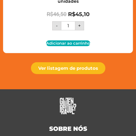
unidades
R$
46,50
R$
45,10
-
+
Adicionar ao carrinho
Ver listagem de produtos
SOBRE NÓS