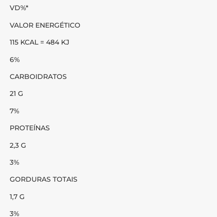
VD%*
VALOR ENERGÉTICO
115 KCAL = 484 KJ
6%
CARBOIDRATOS
21 G
7%
PROTEÍNAS
2,3 G
3%
GORDURAS TOTAIS
1,7 G
3%