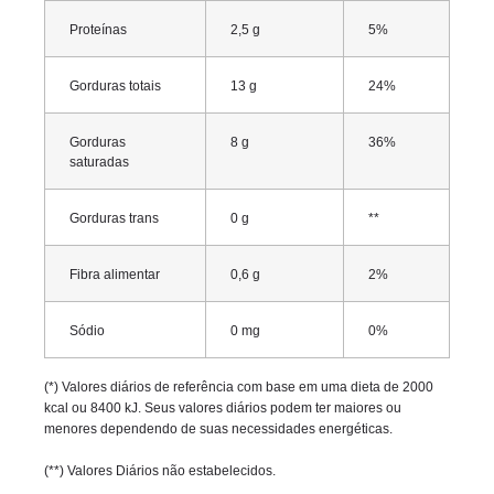
Proteínas
2,5 g
5%
Gorduras totais
13 g
24%
Gorduras
8 g
36%
saturadas
Gorduras trans
0 g
**
Fibra alimentar
0,6 g
2%
Sódio
0 mg
0%
(*) Valores diários de referência com base em uma dieta de 2000
kcal ou 8400 kJ. Seus valores diários podem ter maiores ou
menores dependendo de suas necessidades energéticas.
(**) Valores Diários não estabelecidos.