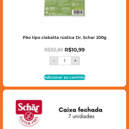
Pão tipo ciabatta rústica Dr. Schar 200g
R$
32,80
R$
10,99
-
+
Adicionar ao carrinho