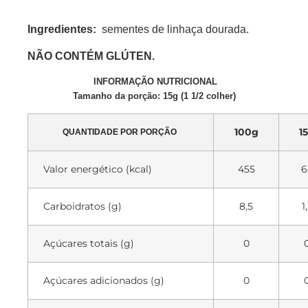
Ingredientes:
sementes de linhaça dourada.
NÃO CONTÉM GLÚTEN.
INFORMAÇÃO NUTRICIONAL
Tamanho da porção: 15g (1 1/2 colher)
100g
1
QUANTIDADE POR PORÇÃO
Valor energético (kcal)
455
6
Carboidratos (g)
8,5
1
Açúcares totais (g)
0
Açúcares adicionados (g)
0