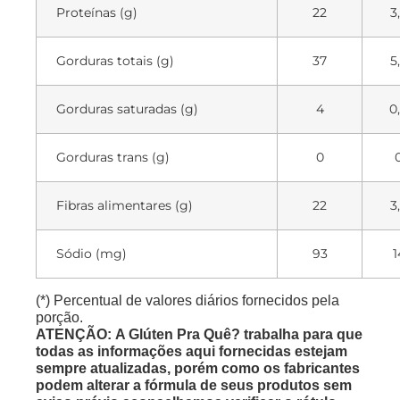
Proteínas (g)
22
3
Gorduras totais (g)
37
5
Gorduras saturadas (g)
4
0
Gorduras trans (g)
0
Fibras alimentares (g)
22
3
Sódio (mg)
93
1
(*) Percentual de valores diários fornecidos pela
porção.
ATENÇÃO: A Glúten Pra Quê? trabalha para que
todas as informações aqui fornecidas estejam
sempre atualizadas, porém como os fabricantes
podem alterar a fórmula de seus produtos sem