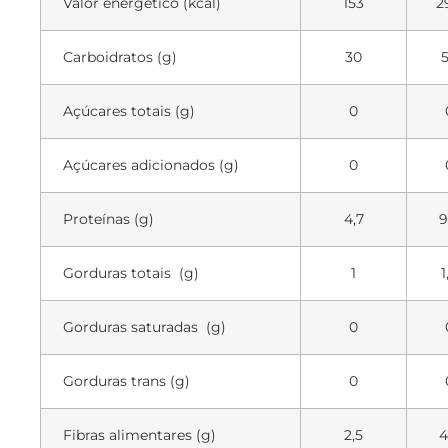
Valor energético (kcal)
153
2
Carboidratos (g)
30
Açúcares totais (g)
0
Açúcares adicionados (g)
0
Proteínas (g)
4,7
9
Gorduras totais (g)
1
1
Gorduras saturadas (g)
0
Gorduras trans (g)
0
Fibras alimentares (g)
2,5
4