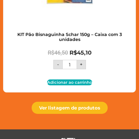
KIT Pão Bisnaguinha Schar 150g – Caixa com 3
unidades
R$
46,50
R$
45,10
-
+
Adicionar ao carrinho
Ver listagem de produtos