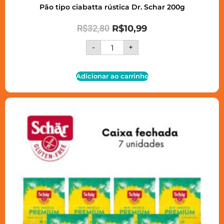
Pão tipo ciabatta rústica Dr. Schar 200g
R$
32,80
R$
10,99
-
+
Adicionar ao carrinho