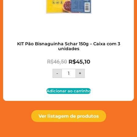
KIT Pão Bisnaguinha Schar 150g – Caixa com 3
unidades
R$
46,50
R$
45,10
-
+
Adicionar ao carrinho
Ver listagem de produtos