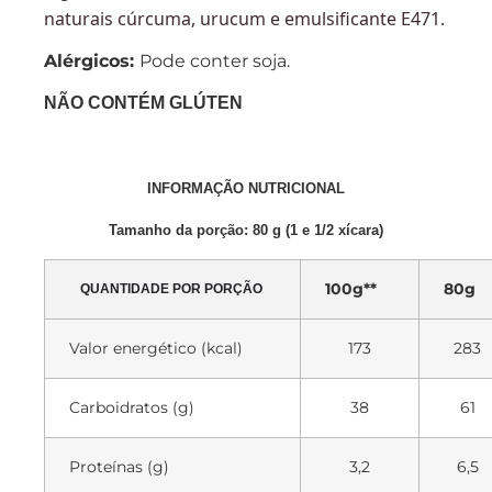
naturais cúrcuma, urucum e emulsificante E471.
Alérgicos:
Pode conter soja.
NÃO CONTÉM GLÚTEN
INFORMAÇÃO NUTRICIONAL
Tamanho da porção: 80 g (1 e 1/2 xícara)
100g**
80g
QUANTIDADE POR PORÇÃO
Valor energético (kcal)
173
283
Carboidratos (g)
38
61
Proteínas (g)
3,2
6,5