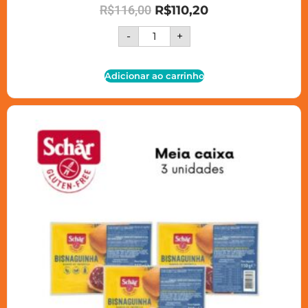
R$
116,00
R$
110,20
-
+
Adicionar ao carrinho