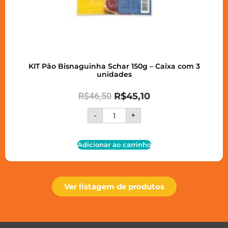
KIT Pão Bisnaguinha Schar 150g – Caixa com 3
unidades
R$
46,50
R$
45,10
-
+
Adicionar ao carrinho
Ver listagem de produtos