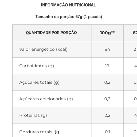
INFORMAÇÃO NUTRICIONAL
Tamanho da porção: 67g (1 pacote)
100g**
6
QUANTIDADE POR PORÇÃO
Valor energético (kcal)
84
2
Carboidratos (g)
19
4
Açúcares totais (g)
0,2
0
Açúcares adicionados (g)
0,2
0
Proteínas (g)
2,2
4
Gorduras totais (g)
0,1
0