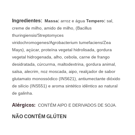
Ingredientes:
Massa:
arroz e água
Tempero:
sal,
creme de milho, amido de milho, (Bacillus
thuringiensis/Streptomyces
viridochromogenes/Agrobacterium tumefaciens/Zea
Mays), açúcar, proteína vegetal hidrolisada, gordura
vegetal hidrogenada, alho, cebola, carne de frango
desidratada, cúrcurma, maltodextrina, gordura animal,
salsa, alecrim, noz moscada, aipo, realçador de sabor
glutamato monossódico (INS621), antiumectante dióxido
de silício (INS551) e aroma sintético idêntico ao natural
de galinha.
Alérgicos:
CONTÉM AIPO E DERIVADOS DE SOJA.
NÃO CONTÉM GLÚTEN