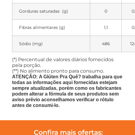
Gorduras saturadas (g)
0
0
Fibras alimentares (g)
1,1
0
Sódio (mg)
486
12
(*) Percentual de valores diários fornecidos
pela porção.
(**) No alimento pronto para consumo.
ATENÇÃO: A Glúten Pra Quê? trabalha para que
todas as informações aqui fornecidas estejam
sempre atualizadas, porém como os fabricantes
podem alterar a fórmula de seus produtos sem
aviso prévio aconselhamos verificar o rótulo
antes de consumi-lo.
Confira mais ofertas: