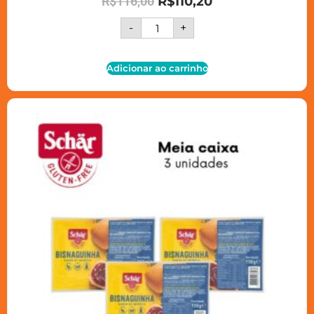
R$
116,00
R$
110,20
-
+
Adicionar ao carrinho