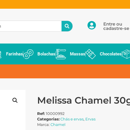
Entre ou
cadastre-se
Farinhas
Bolachas
Massas
Chocolates
Melissa Chamel 30
Ref:
10000992
Categorias:
Chás e ervas
,
Ervas
Marca:
Chamel