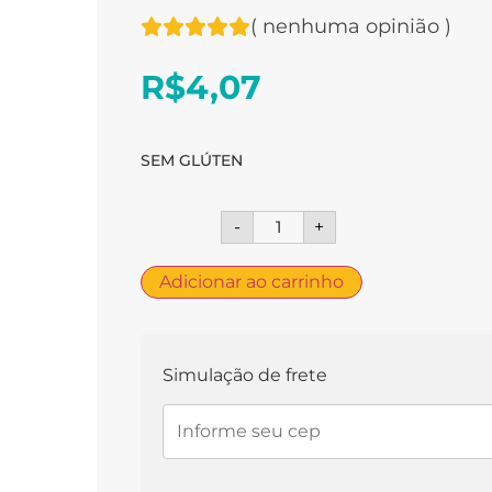
(
nenhuma opinião
)
R$
4,07
SEM GLÚTEN
-
+
Adicionar ao carrinho
Simulação de frete