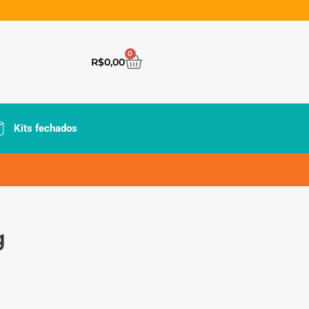
0
R$
0,00
Kits fechados
g