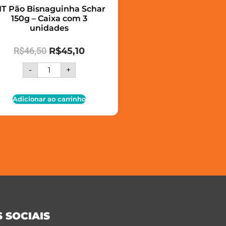
IT Pão Bisnaguinha Schar
150g – Caixa com 3
unidades
R$
46,50
R$
45,10
-
+
Adicionar ao carrinho
 SOCIAIS