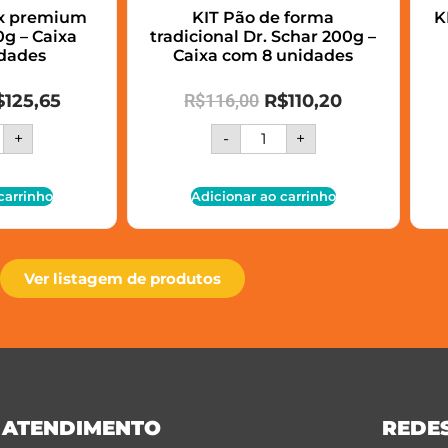
ix premium
KIT Pão de forma
K
g – Caixa
tradicional Dr. Schar 200g –
dades
Caixa com 8 unidades
$
125,65
R$
116,00
R$
110,20
+
-
+
carrinho
Adicionar ao carrinho
Ver listagem de produtos
ATENDIMENTO
REDES