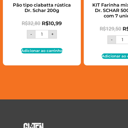
Pão tipo ciabatta rústica
KIT Farinha m
Dr. Schar 200g
Dr. SCHAR 500
com 7 uni
R$
32,80
R$
10,99
R$
129,50
R
-
+
-
Adicionar ao carrinho
Adicionar ao 