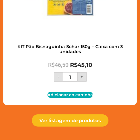
KIT Pão Bisnaguinha Schar 150g – Caixa com 3
unidades
R$
46,50
R$
45,10
-
+
Adicionar ao carrinho
Ver listagem de produtos