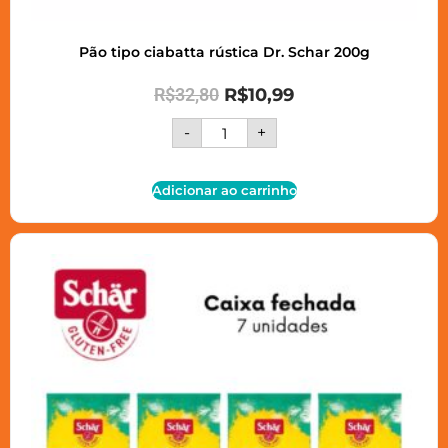
Pão tipo ciabatta rústica Dr. Schar 200g
R$
32,80
R$
10,99
-
+
Adicionar ao carrinho