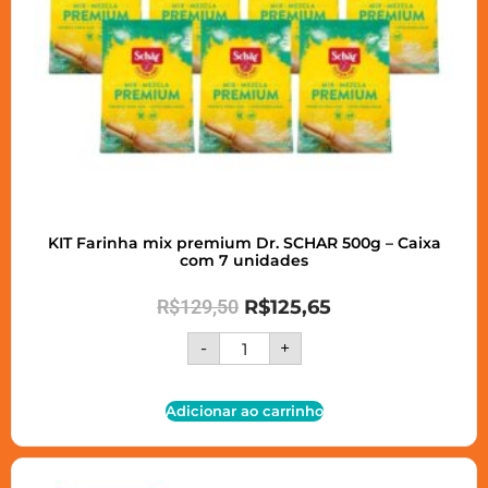
KIT Farinha mix premium Dr. SCHAR 500g – Caixa
com 7 unidades
R$
129,50
R$
125,65
-
+
Adicionar ao carrinho