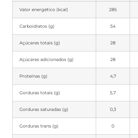
Valor energético (kcal)
285
Carboidratos (g)
54
Açúcares totais (g)
28
Açúcares adicionados (g)
28
Proteínas (g)
4,7
Gorduras totais (g)
5,7
Gorduras saturadas (g)
0,3
Gorduras trans (g)
0