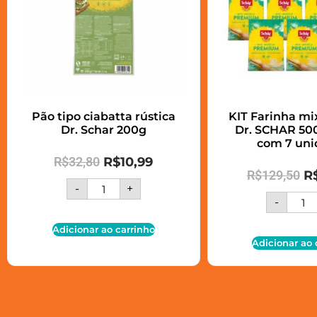
Pão tipo ciabatta rústica
KIT Farinha m
Dr. Schar 200g
Dr. SCHAR 500
com 7 uni
R$
32,80
R$
10,99
R$
129,50
R
-
+
-
Adicionar ao carrinho
Adicionar ao 