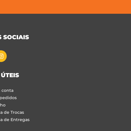
 SOCIAIS
 ÚTEIS
 conta
pedidos
nho
ca de Trocas
ca de Entregas