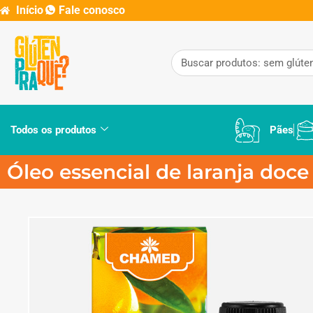
Início
Fale conosco
Todos os produtos
Pães
Óleo essencial de laranja doc