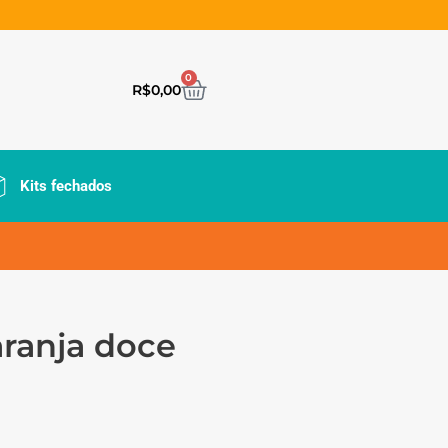
0
R$
0,00
Kits fechados
aranja doce