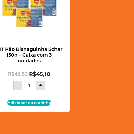
IT Pão Bisnaguinha Schar
150g – Caixa com 3
unidades
R$
46,50
R$
45,10
-
+
Adicionar ao carrinho