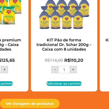
ix premium
KIT Pão de forma
K
g – Caixa
tradicional Dr. Schar 200g –
dades
Caixa com 8 unidades
$
125,65
R$
116,00
R$
110,20
+
-
+
carrinho
Adicionar ao carrinho
Ver listagem de produtos