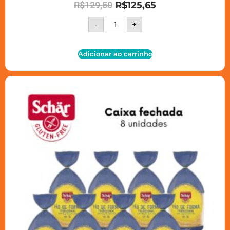
R$
129,50
R$
125,65
-
+
Adicionar ao carrinho