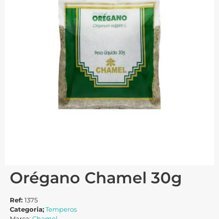
Orégano Chamel 30g
Ref:
1375
Categoria;
Temperos
Marca:
Chamel