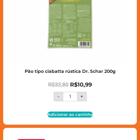
Pão tipo ciabatta rústica Dr. Schar 200g
R$
32,80
R$
10,99
-
+
Adicionar ao carrinho