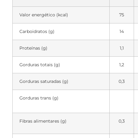
Valor energético (kcal)
75
Carboidratos (g)
14
Proteínas (g)
1,1
Gorduras totais (g)
1,2
Gorduras saturadas (g)
0,3
Gorduras trans (g)
Fibras alimentares (g)
0,3