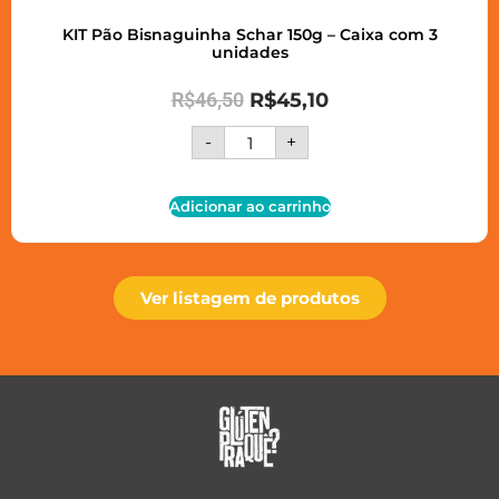
KIT Pão Bisnaguinha Schar 150g – Caixa com 3
unidades
R$
46,50
R$
45,10
-
+
Adicionar ao carrinho
Ver listagem de produtos