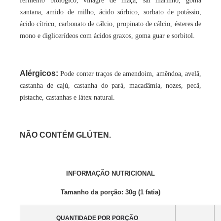
fermento biológico, vinagre de maçã, sal marinho, goma
xantana, amido de milho, ácido sórbico, sorbato de potássio,
ácido cítrico, carbonato de cálcio, propinato de cálcio, ésteres de
mono e diglicerídeos com ácidos graxos, goma guar e sorbitol.
Alérgicos:
Pode conter traços de amendoim, amêndoa, avelã,
castanha de cajú, castanha do pará, macadâmia, nozes, pecã,
pistache, castanhas e látex natural.
NÃO CONTÉM GLÚTEN.
INFORMAÇÃO NUTRICIONAL
Tamanho da porção: 30g (1 fatia)
QUANTIDADE POR PORÇÃO