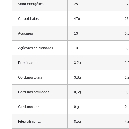
Valor energético
251
12
Carboidratos
47g
23
Açúcares
13
6,
Açúcares adicionados
13
6,
Proteínas
3,2g
1,
Gorduras totais
3,8g
1,
Gorduras saturadas
0,6g
0,
Gorduras trans
0 g
0
Fibra alimentar
8,5g
4,