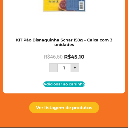
KIT Pão Bisnaguinha Schar 150g – Caixa com 3
unidades
R$
46,50
R$
45,10
-
+
Adicionar ao carrinho
Ver listagem de produtos