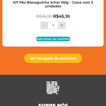
KIT Pão Bisnaguinha Schar 150g – Caixa com 3
unidades
R$
46,50
R$
45,10
-
+
Adicionar ao carrinho
Ver listagem de produtos
SOBRE NÓS