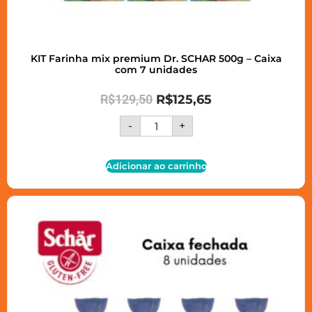
KIT Farinha mix premium Dr. SCHAR 500g – Caixa
com 7 unidades
R$
129,50
R$
125,65
-
+
Adicionar ao carrinho