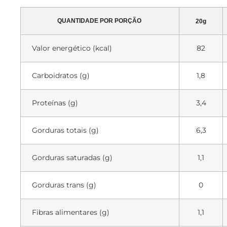
QUANTIDADE POR PORÇÃO
20g
Valor energético (kcal)
82
Carboidratos (g)
1,8
Proteínas (g)
3,4
Gorduras totais (g)
6,3
Gorduras saturadas (g)
1,1
Gorduras trans (g)
0
Fibras alimentares (g)
1,1