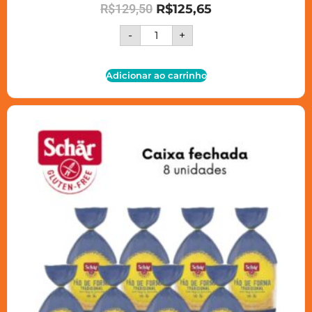
R$
129,50
R$
125,65
-
+
Adicionar ao carrinho