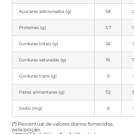
Açúcares adicionados (g)
58
Proteínas (g)
3,7
1
Gorduras totais (g)
26
Gorduras saturadas (g)
16
7
Gorduras trans (g)
0
Fibras alimentares (g)
7,2
3
Sódio (mg)
0
(*) Percentual de valores diários fornecidos
pela porção.