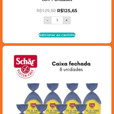
R$
129,50
R$
125,65
-
+
Adicionar ao carrinho