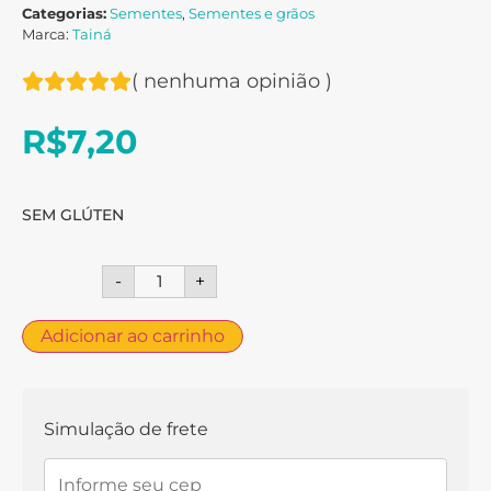
Categorias:
Sementes
,
Sementes e grãos
Marca:
Tainá
(
nenhuma opinião
)
R$
7,20
SEM GLÚTEN
-
+
Adicionar ao carrinho
Simulação de frete