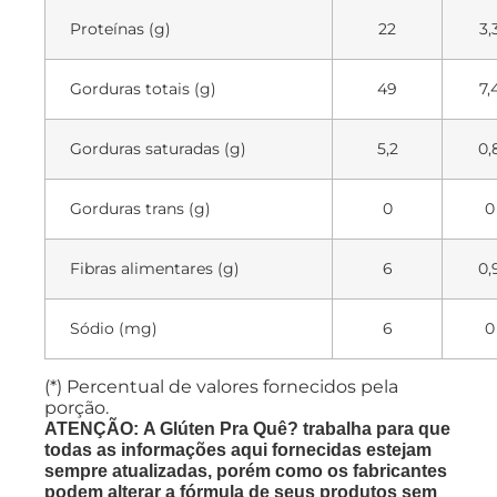
Proteínas (g)
22
3,
Gorduras totais (g)
49
7,
Gorduras saturadas (g)
5,2
0,
Gorduras trans (g)
0
0
Fibras alimentares (g)
6
0,
Sódio (mg)
6
0
(*) Percentual de valores fornecidos pela
porção.
ATENÇÃO: A Glúten Pra Quê? trabalha para que
todas as informações aqui fornecidas estejam
sempre atualizadas, porém como os fabricantes
podem alterar a fórmula de seus produtos sem