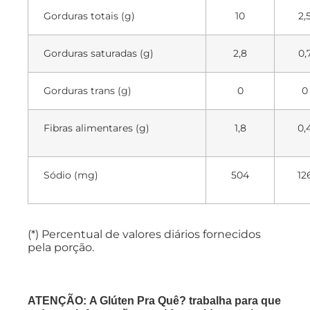
Gorduras totais (g)
10
2,
Gorduras saturadas (g)
2,8
0,
Gorduras trans (g)
0
0
Fibras alimentares (g)
1,8
0,
Sódio (mg)
504
12
(*) Percentual de valores diários fornecidos
pela porção.
ATENÇÃO: A Glúten Pra Quê? trabalha para que