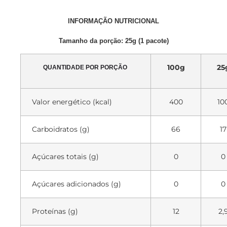
INFORMAÇÃO NUTRICIONAL
Tamanho da porção: 25g (1 pacote)
100g
25
QUANTIDADE POR PORÇÃO
Valor energético (kcal)
400
10
Carboidratos (g)
66
17
Açúcares totais (g)
0
0
Açúcares adicionados (g)
0
0
Proteínas (g)
12
2,