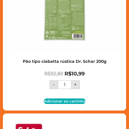
Pão tipo ciabatta rústica Dr. Schar 200g
R$
32,80
R$
10,99
-
+
Adicionar ao carrinho