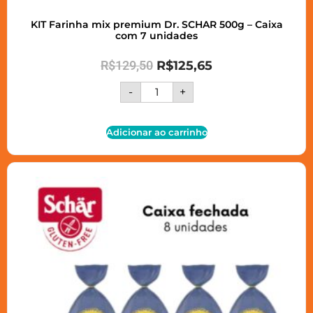
KIT Farinha mix premium Dr. SCHAR 500g – Caixa
com 7 unidades
R$
129,50
R$
125,65
-
+
Adicionar ao carrinho