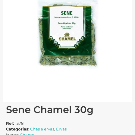
Sene Chamel 30g
Ref:
1378
Categorias:
Chás e ervas
,
Ervas
Marca:
Chamel