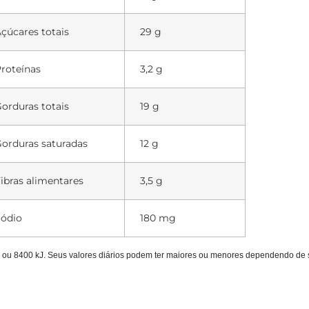
çúcares totais
29 g
roteínas
3,2 g
orduras totais
19 g
orduras saturadas
12 g
ibras alimentares
3,5 g
ódio
180 mg
al ou 8400 kJ. Seus valores diários podem ter maiores ou menores dependendo de