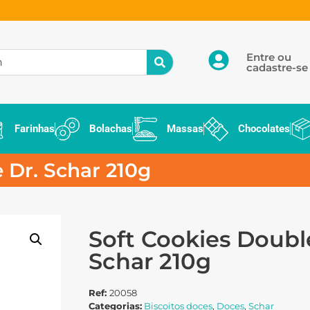
Entre ou
cadastre-se
Farinhas
Bolachas
Massas
Chocolates
 Dr. Schar 210g
Soft Cookies Doubl
Schar 210g
Ref:
20058
Categorias:
Biscoitos doces
,
Doces
,
Schar