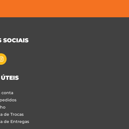
 SOCIAIS
 ÚTEIS
 conta
pedidos
nho
ca de Trocas
ca de Entregas