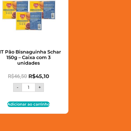
IT Pão Bisnaguinha Schar
150g – Caixa com 3
unidades
R$
46,50
R$
45,10
-
+
Adicionar ao carrinho