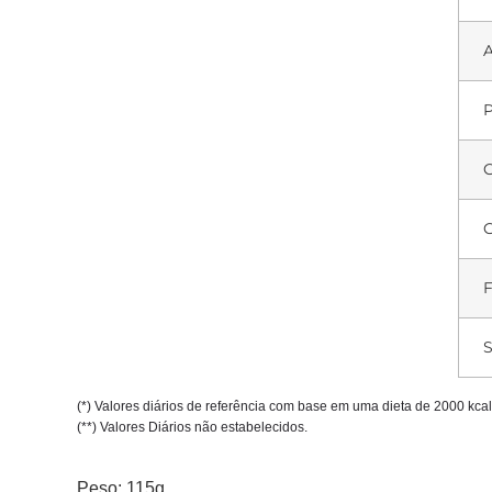
A
P
G
G
F
S
(*) Valores diários de referência com base em uma dieta de 2000 kc
(**) Valores Diários não estabelecidos.
Peso: 115g