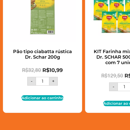
Pão tipo ciabatta rústica
KIT Farinha m
Dr. Schar 200g
Dr. SCHAR 500
com 7 uni
R$
32,80
R$
10,99
R$
129,50
R
-
+
-
Adicionar ao carrinho
Adicionar ao 