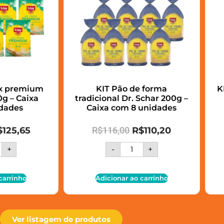
ix premium
KIT Pão de forma
K
g – Caixa
tradicional Dr. Schar 200g –
dades
Caixa com 8 unidades
$
125,65
R$
116,00
R$
110,20
+
-
+
carrinho
Adicionar ao carrinho
Ver listagem de produtos