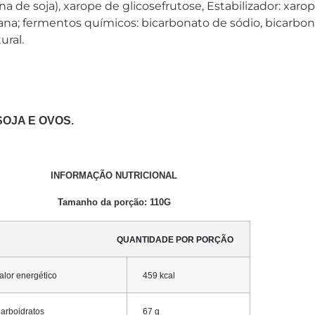
a de soja), xarope de glicosefrutose, Estabilizador: xarope
na; fermentos químicos: bicarbonato de sódio, bicarbona
ural.
SOJA E OVOS.
INFORMAÇÃO NUTRICIONAL
Tamanho da porção: 110G
QUANTIDADE POR PORÇÃO
alor energético
459 kcal
arboidratos
67 g